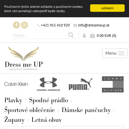
Používaním týchto stránok súhlasíte s používaním cookies,
súhlasím
ktoré nám pomáhajú zabezpečiť lepšie služby.
+421 915 410 920
info@dressmeup.sk
0.00 EUR
(
0
)
Menu
Tog
nav
Plavky
Spodné prádlo
Športové oblečenie
Dámske pančuchy
Župany
Letná obuv