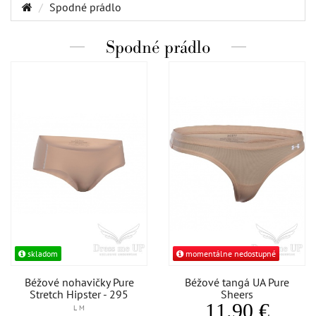
Spodné prádlo
Spodné prádlo
skladom
momentálne nedostupné
Béžové nohavičky Pure
Béžové tangá UA Pure
Stretch Hipster - 295
Sheers
11.90 €
L M