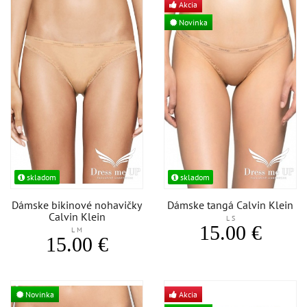
Akcia
Novinka
skladom
skladom
Dámske bikinové nohavičky
Dámske tangá Calvin Klein
Calvin Klein
L S
15.00 €
L M
15.00 €
Novinka
Akcia