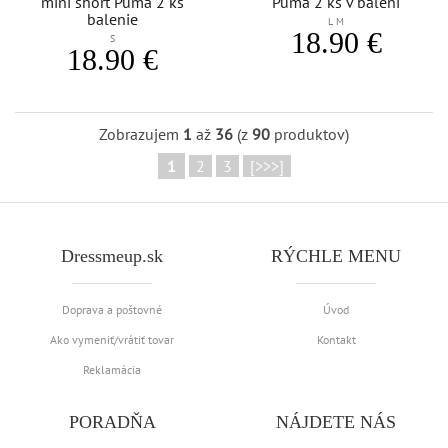
mini short Puma 2 ks
Puma 2 ks v balení
balenie
L M
18.90 €
S
18.90 €
Zobrazujem
1
až
36
(z
90
produktov)
1
2
3
[>>>]
Dressmeup.sk
RÝCHLE MENU
Doprava a poštovné
Úvod
Ako vymeniť/vrátiť tovar
Kontakt
Reklamácia
PORADŇA
NÁJDETE NÁS