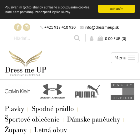
Používaním týchto stránok súhlasíte s používaním cookies,
súhlasím
ktoré nám pomáhajú zabezpečiť lepšie služby.
+421 915 410 920
info@dressmeup.sk
0.00 EUR
(
0
)
Menu
Tog
nav
Plavky
Spodné prádlo
Športové oblečenie
Dámske pančuchy
Župany
Letná obuv