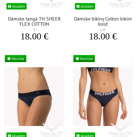
skladom
skladom
Dámske tangá TH SHEER
Dámske bikiny Cotton bikini
FLEX COTTON
bold
S
L M
18.00 €
18.00 €
Novinka
Novinka
skladom
skladom