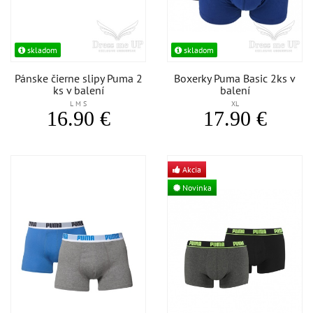
skladom
skladom
Pánske čierne slipy Puma 2
Boxerky Puma Basic 2ks v
ks v balení
balení
L M S
XL
16.90 €
17.90 €
Akcia
Novinka