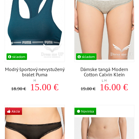
skladom
skladom
Modrý športový nevystužený
Dámske tangá Modern
bralet Puma
Cotton Calvin Klein
M
L M
15.00 €
16.00 €
18.90 €
19.00 €
Akcia
Novinka