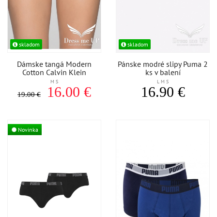
skladom
skladom
Dámske tangá Modern
Pánske modré slipy Puma 2
Cotton Calvin Klein
ks v balení
M S
L M S
16.00 €
16.90 €
19.00 €
Novinka