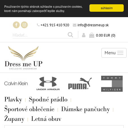
Používaním týchto stránok súhlasíte s používaním cookies,
súhlasím
ktoré nám pomáhajú zabezpečiť lepšie služby.
+421 915 410 920
info@dressmeup.sk
0.00 EUR
(
0
)
Menu
Tog
nav
Plavky
Spodné prádlo
Športové oblečenie
Dámske pančuchy
Župany
Letná obuv