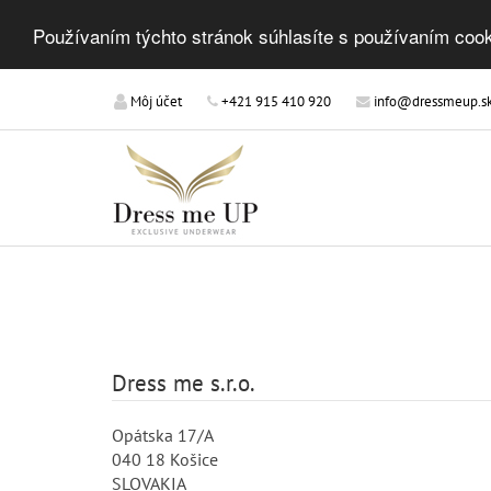
Používaním týchto stránok súhlasíte s používaním cook
Môj účet
+421 915 410 920
info@dressmeup.s
Dress me s.r.o.
Opátska 17/A
040 18 Košice
SLOVAKIA