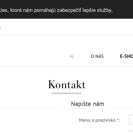
ies, ktoré nám pomáhajú zabezpečiť lepšie služby.
k
O NÁS
E-SH
Kontakt
Napíšte nám
Meno a priezvisko *: