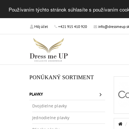
Používaním týchto stránok súhlasíte s používaním cook
Môj účet
+421 915 410 920
info@dressmeup.s
PONÚKANÝ SORTIMENT
PLAVKY
Dvojdielne plavky
Jednodielne plavky