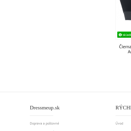
skla
Čiern
A
Dressmeup.sk
RÝCH
Doprava a poštovné
Úvod