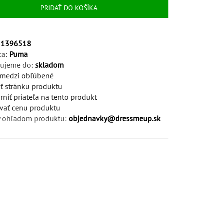
PRIDAŤ DO KOŠÍKA
51396518
ca:
Puma
ujeme do:
skladom
 medzi obľúbené
iť stránku produktu
niť priateľa na tento produkt
vať cenu produktu
 ohľadom produktu:
objednavky@dressmeup.sk