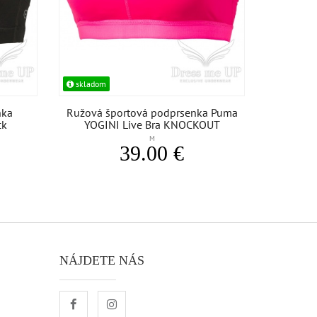
skladom
nka
Ružová športová podprsenka Puma
ck
YOGINI Live Bra KNOCKOUT
M
39.00 €
NÁJDETE NÁS