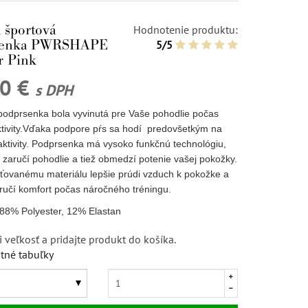
 športová
Hodnotenie produktu:
senka PWRSHAPE
5/5
r Pink
00 €
s DPH
podprsenka bola vyvinutá pre Vaše pohodlie počas
aktivity.Vďaka podpore pŕs sa hodí predovšetkým na
aktivity. Podprsenka má vysoko funkčnú technológiu,
 zaručí pohodlie a tiež obmedzí potenie vašej pokožky.
ťovanému materiálu lepšie prúdi vzduch k pokožke a
ručí komfort počas náročného tréningu.
 88% Polyester, 12% Elastan
i veľkosť a pridajte produkt do košíka.
tné tabuľky