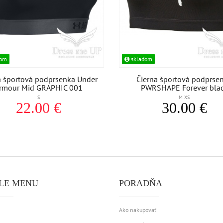
dom
skladom
a športová podprsenka Under
Čierna športová podprse
rmour Mid GRAPHIC 001
PWRSHAPE Forever bla
S
M XS
22.00 €
30.00 €
LE MENU
PORADŇA
Ako nakupovať