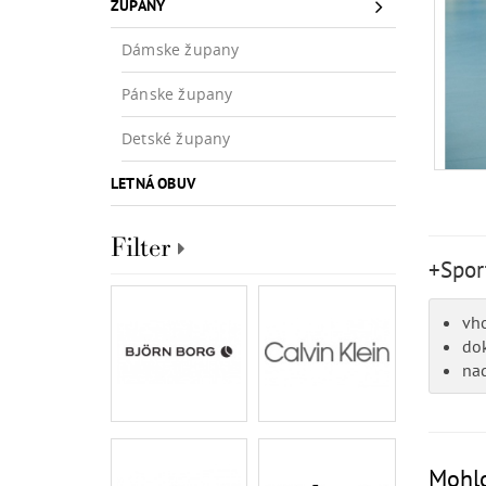
ŽUPANY
Dámske župany
Pánske župany
Detské župany
LETNÁ OBUV
Filter
+Spor
vh
do
na
Mohlo