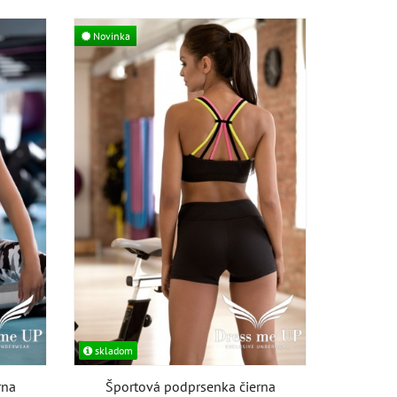
Novinka
skladom
rna
Športová podprsenka čierna