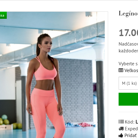
Legínov
nka
17.
Nadčasov
každoden
Vyberte s
Veľkos
Kód:
Exped
Pridať