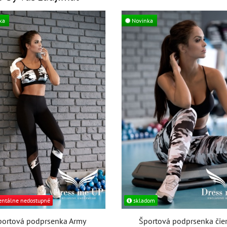
ka
Novinka
tálne nedostupné
skladom
portová podprsenka Army
Športová podprsenka čie