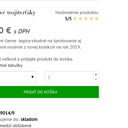
é trojštvrťáky
Hodnotenie produktu:
5/5
00 €
s DPH
é čierne legíny vhodné na športovanie aj
né nosenie z novej kolekcie na rok 2019.
i veľkosť a pridajte produkt do košíka.
tné tabuľky
PRIDAŤ DO KOŠÍKA
L9014/9
ujeme do:
skladom
 medzi obľúbené