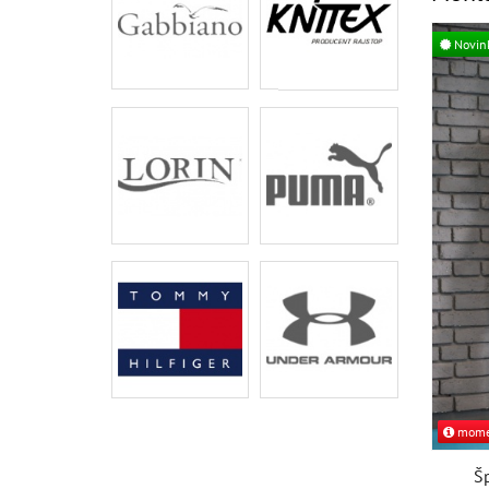
Novin
momen
Š