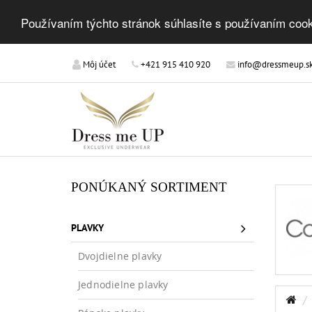
Používaním týchto stránok súhlasíte s používaním cook
Môj účet
+421 915 410 920
info@dressmeup.s
PONÚKANÝ SORTIMENT
PLAVKY
Dvojdielne plavky
Jednodielne plavky