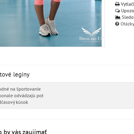
Vytlač
Upozor
Sledo
Otázky
tové legíny
odné na športovanie
konale odvádzajú pot
dčasový kúsok
 by vás zaujímať