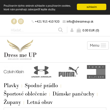
Používaním týchto stránok súhlasíte s používaním cookies,
súhlasím
ktoré nám pomáhajú zabezpečiť lepšie služby.
+421 915 410 920
info@dressmeup.sk
0.00 EUR
(
0
)
Menu
Tog
nav
Plavky
Spodné prádlo
Športové oblečenie
Dámske pančuchy
Župany
Letná obuv