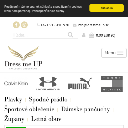
Používaním týchto stránok súhlasíte s používaním cookies,
súhlasím
ktoré nám pomáhajú zabezpečiť lepšie služby.
+421 915 410 920
info@dressmeup.sk
0.00 EUR
(
0
)
Menu
Tog
nav
Plavky
Spodné prádlo
Športové oblečenie
Dámske pančuchy
Župany
Letná obuv